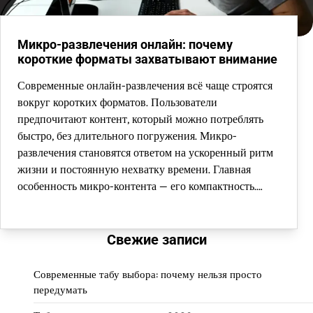
Микро-развлечения онлайн: почему
короткие форматы захватывают внимание
Современные онлайн-развлечения всё чаще строятся
вокруг коротких форматов. Пользователи
предпочитают контент, который можно потреблять
быстро, без длительного погружения. Микро-
развлечения становятся ответом на ускоренный ритм
жизни и постоянную нехватку времени. Главная
особенность микро-контента — его компактность.…
Свежие записи
Современные табу выбора: почему нельзя просто
передумать