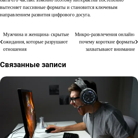
вытесняет пассивные форматы и становится ключевым
направлением развития цифрового досуга.
Мужчина и женщина: скрытые
Микро-развлечения онлайн:
Навигация
ожидания, которые разрушают
почему короткие форматы
по
отношения
захватывают внимание
записям
Связанные записи