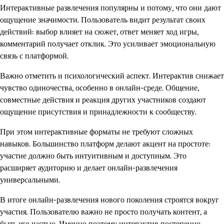
Интерактивные развлечения популярны и потому, что они дают
ощущение значимости. Пользователь видит результат своих
действий: выбор влияет на сюжет, ответ меняет ход игры,
комментарий получает отклик. Это усиливает эмоциональную
связь с платформой.
Важно отметить и психологический аспект. Интерактив снижает
чувство одиночества, особенно в онлайн-среде. Общение,
совместные действия и реакция других участников создают
ощущение присутствия и принадлежности к сообществу.
При этом интерактивные форматы не требуют сложных
навыков. Большинство платформ делают акцент на простоте:
участие должно быть интуитивным и доступным. Это
расширяет аудиторию и делает онлайн-развлечения
универсальными.
В итоге онлайн-развлечения нового поколения строятся вокруг
участия. Пользователю важно не просто получать контент, а
быть его частью. Именно поэтому интерактив постепенно